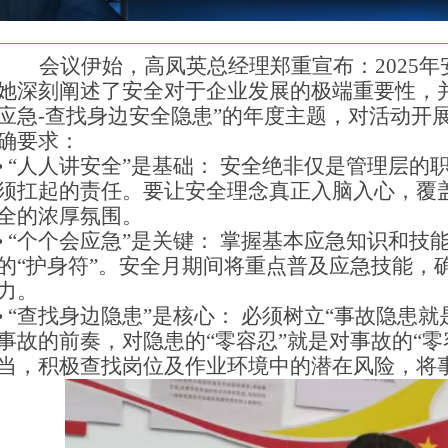
会议伊始，高凤英总经理郑重宣布：2025
她深刻阐述了安全对于企业发展的极端重要性，
应急-查找身边安全隐患”的年度主题，对活动开
确要求：
•
“人人讲安全”是基础： 安全绝非仅是管理层的
须扛起的责任。要让安全理念真正入脑入心，覆
全的浓厚氛围。
•
“个个会应急”是关键： 掌握基本应急知识和技
的“护身符”。安全月期间将重点普及应急技能，确
力。
•
“查找身边隐患”是核心： 必须树立“事故隐患就
事故的前奏，对隐患的“零容忍”就是对事故的“零
当，积极查找岗位及作业环境中的潜在风险，将